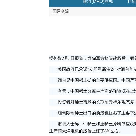
银河(MRO)商城
科研
国际交流
据外媒2月3日报道，缅甸军方接管政权后，
美国政府已承诺“立即重新审议”对缅甸的制
缅甸是中国稀土矿的主要供应国。中国严重依
今天，中国稀土分离生产商盛和资源在上海证
投资者对稀土市场的长期前景持乐观态度，
缅甸限制稀土出口的前景也提振了主要下游
市场人士称，中稀土和重稀土原料供应收紧，
生产商大洋电机的股价上涨了8%左右。