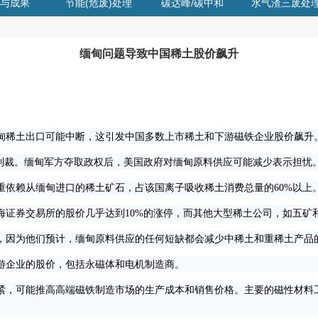
与成果
节能(危废)处理
碳达峰/碳中和
水气渣三废处
缅甸问题导致中国稀土股价飙升
缅甸稀土出口可能中断，这引发中国多数上市稀土和下游磁铁企业股价飙升
裁。缅甸军方夺取政权后，美国政府对缅甸原料供应可能减少表示担忧
赖从缅甸进口的稀土矿石，占该国离子吸收稀土消费总量的60%以上
券交易所的股价几乎达到10%的涨停，而其他大型稀土公司，如五矿和
因为他们预计，缅甸原料供应的任何短缺都会减少中稀土和重稀土产品
企业的股价，包括永磁体和电机制造商。
可能推高高端磁铁制造市场的生产成本和销售价格。主要的磁性材料工