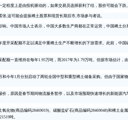
定程度上是由投机驱动的，如果交易员选择获利了结，股价可能会下跌
,这可能会提振稀土股票和现货长期后市,市场参与者说。
响。中国市场人士表示，中国大多数生产商都在正常运营，中国稀土分
度开采配额不足以满足中重稀土生产不断增长的下游需求。此前，中国
额一直维持在每年1.95万吨，而2017年为1.79万吨。但据市场估计
和今年1月分别启动了两轮全国中型和重型稀土储备采购。但由于国家物
价，原因是春节期间物流服务暂停，以及市场预期快速增长的新能源汽
品编码28469019)、碳酸盐矿石(商品编码28469048)和稀土金属化合物
1519吨。