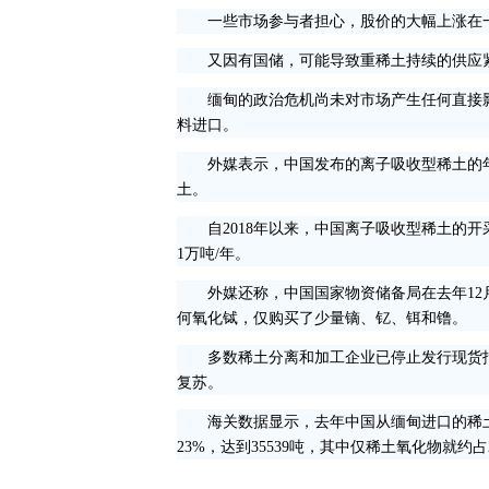
一些市场参与者担心，股价的大幅上涨在一
又因有国储，可能导致重稀土持续的供应紧张
缅甸的政治危机尚未对市场产生任何直接影
料进口。
外媒表示，中国发布的离子吸收型稀土的年
土。
自2018年以来，中国离子吸收型稀土的开采配
1万吨/年。
外媒还称，中国国家物资储备局在去年12月
何氧化铽，仅购买了少量镝、钇、铒和镥。
多数稀土分离和加工企业已停止发行现货报
复苏。
海关数据显示，去年中国从缅甸进口的稀土氧化物(商
23%，达到35539吨，其中仅稀土氧化物就约占2