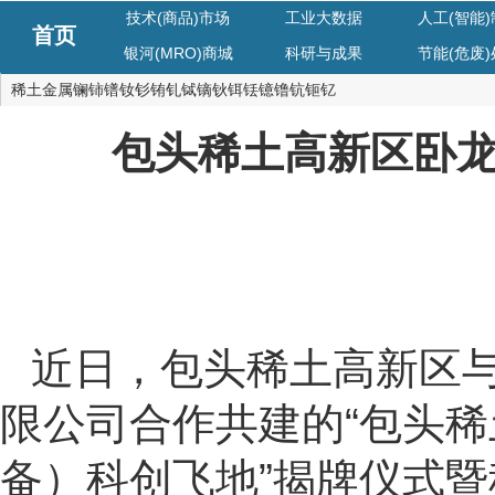
技术(商品)市场
工业大数据
人工(智能
首页
银河(MRO)商城
科研与成果
节能(危废
稀土金属镧铈镨钕钐铕钆铽镝钬铒铥镱镥钪钷钇
包头稀土高新区卧
近日，包头稀土高新区
限公司合作共建的“包头
备）科创飞地”揭牌仪式