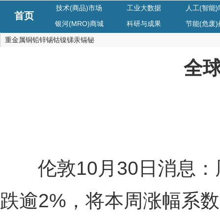
技术(商品)市场
工业大数据
人工(智能
首页
银河(MRO)商城
科研与成果
节能(危废
重金属铜铅锌锡钴镍锑汞镉铋
全
伦敦10月30日消息：周
跌逾2%，将本周涨幅系