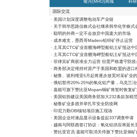
银河(MRO)商城
科研
国际交流
· 美国计划深度调整电动车产业链
· 关于韩华思路信株式会社继承韩华化学株
· 聪明的外商一定不会放弃中国庞大的市场
· 成本难支，墨西哥Madero铅锌矿停止运营
· 土耳其CTC矿业首艘海岬型船铝土矿抵达中
· 土耳其CTC矿业首艘海岬型船铝土矿抵达中
· 菲律宾矿商获准全力运营 但需严格遵守防疫
· 商务部决定维持对原产于美国和欧盟的进
· 秘鲁、玻利维亚5月起将逐步放宽对采矿业
· 俄铝暂停20%-25%的氧化铝产量，乌克兰
· 嘉能可旗下赞比亚Mopani铜矿将暂时恢复
· 美国铝协建议美国商务部加大232条款加
· 秘鲁矿业多措并举扎牢安全防疫网
· 印尼力勤OBI镍钴项目施工现场
· 美国企业对液晶显示设备提起337调查申请
· 越南与阿联酋签订协议：氧化铝供应将延长至
· 赞比亚官员:嘉能可取消关停旗下赞比亚铜矿