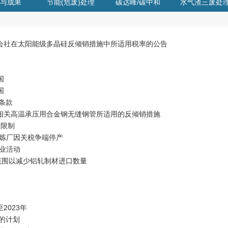
与成果
节能(危废)处理
碳达峰/碳中和
水气渣三废处
式会社在太阳能级多晶硅反倾销措施中所适用税率的公告
国
国
条款
口相关高温承压用合金钢无缝钢管所适用的反倾销措施
的限制
冶炼厂因关税争端停产
矿业活动
税范围以减少铝轧制材进口数量
2023年
的计划