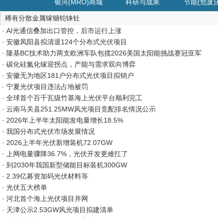
银河(MRO)商城
科研与成果
节能(危废
稀有分散金属镓铟铊铼钍
· AI光通信叠加出口管控，后市运行上涨
· 安徽凤阳县拟清退124个分布式光伏项目
· 隆基BC技术助力两支欧洲车队包揽2026美国太阳能挑战赛冠亚军
· 碳化硅氮化镓迎拐点，产能与需求双向博弈
· 安徽无为地区181户分布式光伏项目拟销户
· 宁夏光伏项目违法占地被罚
· 全球首个百千瓦级竹基海上光伏平台顺利完工
· 云南马关县251.25MW风光项目竞配排名情况公示
· 2026年上半年太阳能发电量增长18.5%
· 我国分布式光伏市场发展情况
· 2026上半年光伏新增装机72.07GW
· 上网电量骤降36.7%，光伏开发更难扛了
· 到2030年我国新型储能目标装机300GW
· 2.39亿募资加码光伏材料等
· 光伏五大榜单
· 河北首个海上光伏项目并网
· 天津公示2.53GW风光项目拟建清单