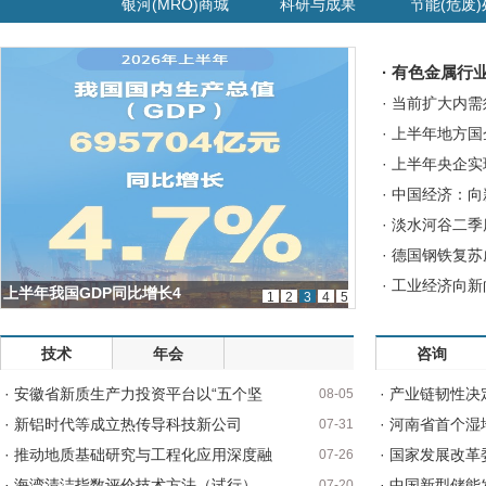
银河(MRO)商城
科研与成果
节能(危废
· 有色金属行
· 当前扩大内
· 上半年地方国
· 上半年央企实
· 中国经济：
· 淡水河谷二
· 德国钢铁复
· 工业经济向
上半年我国GDP同比增长4
1
2
3
4
5
技术
年会
咨询
· 安徽省新质生产力投资平台以“五个坚
· 产业链韧性决
08-05
· 新铝时代等成立热传导科技新公司
· 河南省首个
07-31
· 推动地质基础研究与工程化应用深度融
· 国家发展改
07-26
· 海湾清洁指数评价技术方法（试行）
· 中国新型储能
07-20