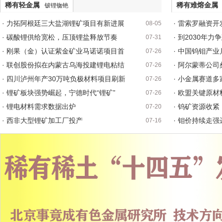
稀有轻金属
稀有难熔金属
铍锂铷铯
· 力拓阿根廷三大盐湖锂矿项目有新进展
· 雷索罗融资开
08-05
· 碳酸锂供给宽松，压顶锂盐释放节奏
· 到2030年
07-31
· 刚果（金）认证紫金矿业马诺诺项目首
· 中国钨钼产业
07-26
· 联创股份拟在内蒙古乌海投建锂电粘结
· 阿尔蒙蒂公
07-26
· 四川泸州年产30万吨负极材料项目刷新
· 小金属赛道
07-26
· 锂矿板块强势崛起，宁德时代“锂矿”
· 欧盟关键原
07-26
· 锂电材料需求数据出炉
· 钨矿资源收
07-20
· 西非大型锂矿加工厂投产
· 钼价持续走强
07-16