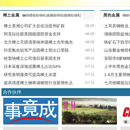
稀土金属
黑色金属
镧铈镨钕钐铕钆铽镝钬铒铥镱镥钪钷钇
钢铁
· 稀土美洲公司扩大在佐治亚州矿权
· 土耳其钢铁
08-05
· 阿克拉拉获美国能源部资金支持
· 湖南邵阳盆
08-05
· 北方稀土天骄清美纳米级稀土光学抛光
· 铁矿石下跌空
08-05
· 印尼氧化铝等产品因稀土而出口受阻
· 山东磐金钢管
08-01
· 哈雷纳稀土公司项目获美国支持
· 安阳市8家钢
08-01
· 日本采集深海泥重稀土占比54%
· 上半年黑色
07-31
· 研究表明藻类可提高稀土浓度
· 1-6月主要
07-31
· 超高强度稀土钢将成钢管行业新增长点
· 七月线螺低位
07-31
合作伙伴