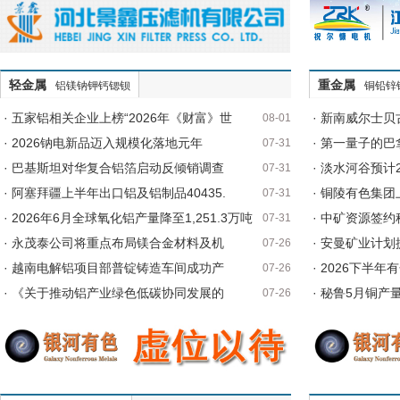
轻金属
重金属
铝镁钠钾钙锶钡
铜铅锌
· 五家铝相关企业上榜“2026年《财富》世
· 新南威尔士
08-01
· 2026钠电新品迈入规模化落地元年
· 第一量子的
07-31
· 巴基斯坦对华复合铝箔启动反倾销调查
· 淡水河谷预计
07-31
· 阿塞拜疆上半年出口铝及铝制品40435.
· 铜陵有色集
07-31
· 2026年6月全球氧化铝产量降至1,251.3万吨
· 中矿资源签
07-31
· 永茂泰公司将重点布局镁合金材料及机
· 安曼矿业计
07-26
· 越南电解铝项目部普锭铸造车间成功产
· 2026下半
07-26
· 《关于推动铝产业绿色低碳协同发展的
· 秘鲁5月铜产
07-26