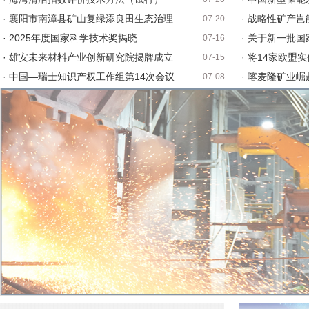
· 襄阳市南漳县矿山复绿添良田生态治理
· 战略性矿产
07-20
· 2025年度国家科学技术奖揭晓
· 关于新一批
07-16
· 雄安未来材料产业创新研究院揭牌成立
· 将14家欧盟
07-15
· 中国—瑞士知识产权工作组第14次会议
· 喀麦隆矿业
07-08